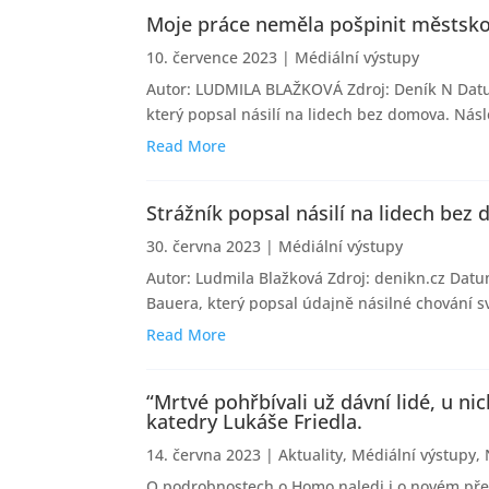
Moje práce neměla pošpinit městskou
10. července 2023
|
Médiální výstupy
Autor: LUDMILA BLAŽKOVÁ Zdroj: Deník N Datum:
který popsal násilí na lidech bez domova. Násl
Read More
Strážník popsal násilí na lidech bez 
30. června 2023
|
Médiální výstupy
Autor: Ludmila Blažková Zdroj: denikn.cz Datu
Bauera, který popsal údajně násilné chování s
Read More
“Mrtvé pohřbívali už dávní lidé, u n
katedry Lukáše Friedla.
14. června 2023
|
Aktuality
,
Médiální výstupy
,
O podrobnostech o Homo naledi i o novém pře