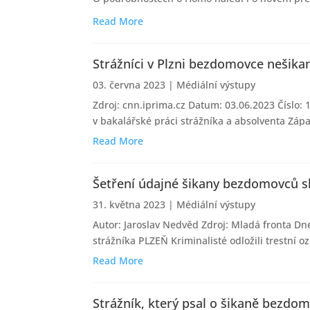
Read More
Strážníci v Plzni bezdomovce nešikanu
03. června 2023
|
Médiální výstupy
Zdroj: cnn.iprima.cz Datum: 03.06.2023 Číslo
v bakalářské práci strážníka a absolventa Záp
okamžitě...
Read More
Šetření údajné šikany bezdomovců s
31. května 2023
|
Médiální výstupy
Autor: Jaroslav Nedvěd Zdroj: Mladá fronta Dne
strážníka PLZEŇ Kriminalisté odložili trestní o
Read More
Strážník, který psal o šikaně bezdo