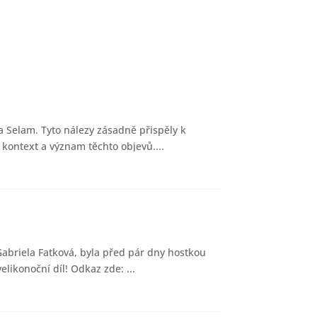
 Selam. Tyto nálezy zásadně přispěly k
 kontext a význam těchto objevů....
Gabriela Fatková, byla před pár dny hostkou
likonoční díl! Odkaz zde: ...