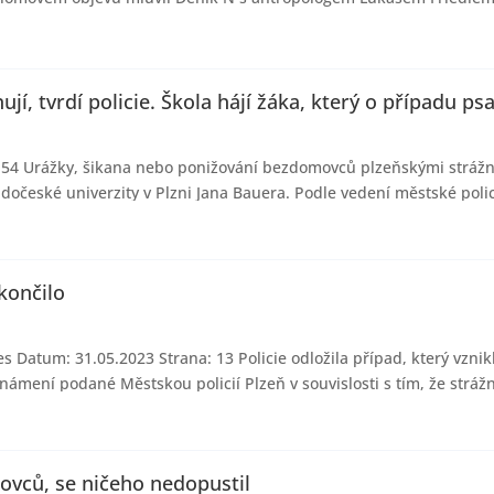
jí, tvrdí policie. Škola hájí žáka, který o případu psa
: 154 Urážky, šikana nebo ponižování bezdomovců plzeňskými strážn
adočeské univerzity v Plzni Jana Bauera. Podle vedení městské poli
končilo
s Datum: 31.05.2023 Strana: 13 Policie odložila případ, který vzni
známení podané Městskou policií Plzeň v souvislosti s tím, že strážn
movců, se ničeho nedopustil