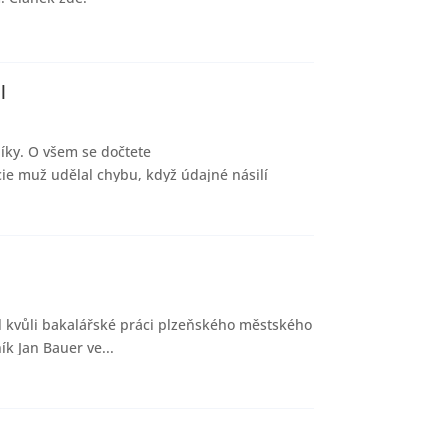
l
íky. O všem se dočtete
cie muž udělal chybu, když údajné násilí
kl kvůli bakalářské práci plzeňského městského
ík Jan Bauer ve...