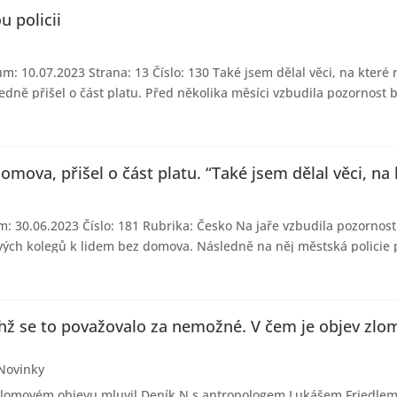
 policii
 10.07.2023 Strana: 13 Číslo: 130 Také jsem dělal věci, na které n
edně přišel o část platu. Před několika měsíci vzbudila pozornost 
domova, přišel o část platu. “Také jsem dělal věci, na
m: 30.06.2023 Číslo: 181 Rubrika: Česko Na jaře vzbudila pozornos
vých kolegů k lidem bez domova. Následně na něj městská policie p
ichž se to považovalo za nemožné. V čem je objev zlo
Novinky
lomovém objevu mluvil Deník N s antropologem Lukášem Friedlem