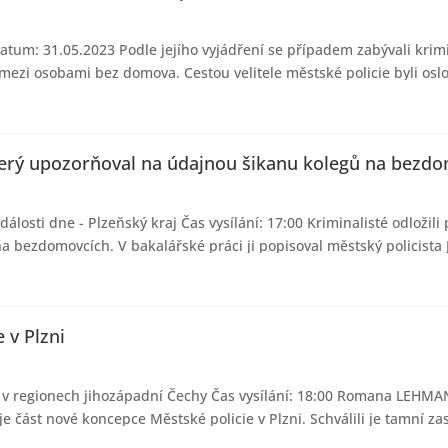
atum: 31.05.2023 Podle jejího vyjádření se případem zabývali krimi
 mezi osobami bez domova. Cestou velitele městské policie byli oslov
, který upozorňoval na údajnou šikanu kolegů na bezd
álosti dne - Plzeňský kraj Čas vysílání: 17:00 Kriminalisté odložili
 bezdomovcích. V bakalářské práci ji popisoval městský policista J
 v Plzni
sti v regionech jihozápadní Čechy Čas vysílání: 18:00 Romana LE
e část nové koncepce Městské policie v Plzni. Schválili je tamní zast