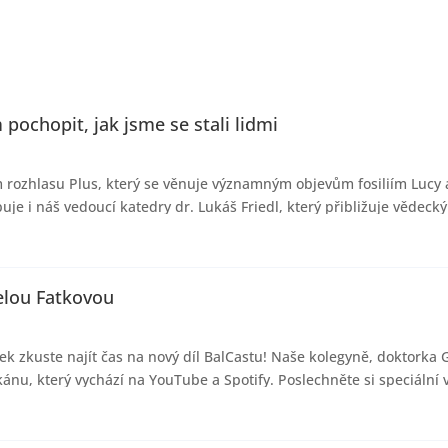
pochopit, jak jsme se stali lidmi
ozhlasu Plus, který se věnuje významným objevům fosiliím Lucy a
je i náš vedoucí katedry dr. Lukáš Friedl, který přibližuje vědecký
elou Fatkovou
ek zkuste najít čas na nový díl BalCastu! Naše kolegyně, doktorka 
u, který vychází na YouTube a Spotify. Poslechněte si speciální ve