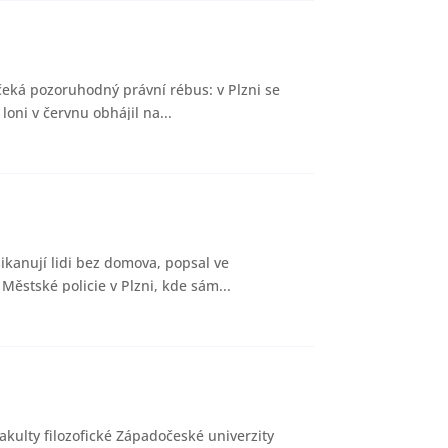
 čeká pozoruhodný právní rébus: v Plzni se
oni v červnu obhájil na...
šikanují lidi bez domova, popsal ve
Městské policie v Plzni, kde sám...
akulty filozofické Západočeské univerzity