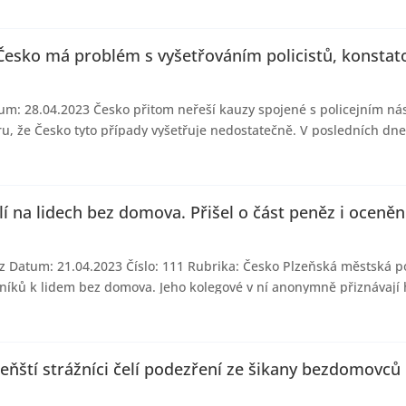
Česko má problém s vyšetřováním policistů, konstat
m: 28.04.2023 Česko přitom neřeší kauzy spojené s policejním nási
ru, že Česko tyto případy vyšetřuje nedostatečně. V posledních dne
lí na lidech bez domova. Přišel o část peněz i ocenění
z Datum: 21.04.2023 Číslo: 111 Rubrika: Česko Plzeňská městská pol
níků k lidem bez domova. Jeho kolegové v ní anonymně přiznávají h
Plzeňští strážníci čelí podezření ze šikany bezdomovců