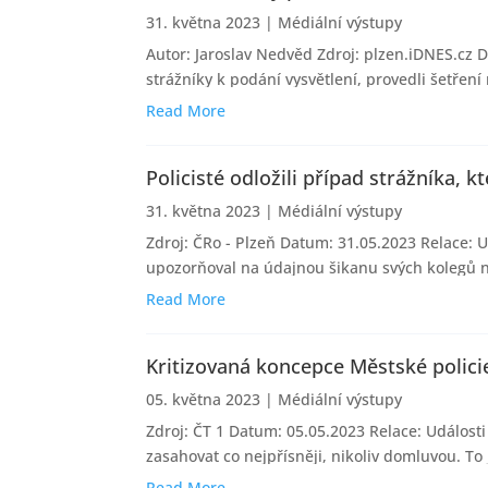
31. května 2023
|
Médiální výstupy
Autor: Jaroslav Nedvěd Zdroj: plzen.iDNES.cz D
strážníky k podání vysvětlení, provedli šetření
Read More
Policisté odložili případ strážníka
31. května 2023
|
Médiální výstupy
Zdroj: ČRo - Plzeň Datum: 31.05.2023 Relace: Ud
upozorňoval na údajnou šikanu svých kolegů na
Read More
Kritizovaná koncepce Městské policie
05. května 2023
|
Médiální výstupy
Zdroj: ČT 1 Datum: 05.05.2023 Relace: Událo
zasahovat co nejpřísněji, nikoliv domluvou. To j
Read More