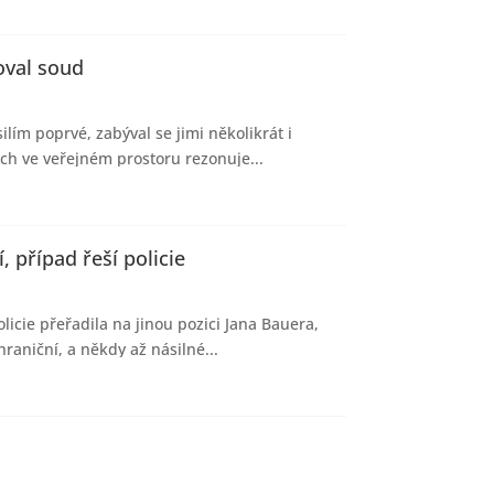
oval soud
lím poprvé, zabýval se jimi několikrát i
ch ve veřejném prostoru rezonuje...
, případ řeší policie
icie přeřadila na jinou pozici Jana Bauera,
raniční, a někdy až násilné...