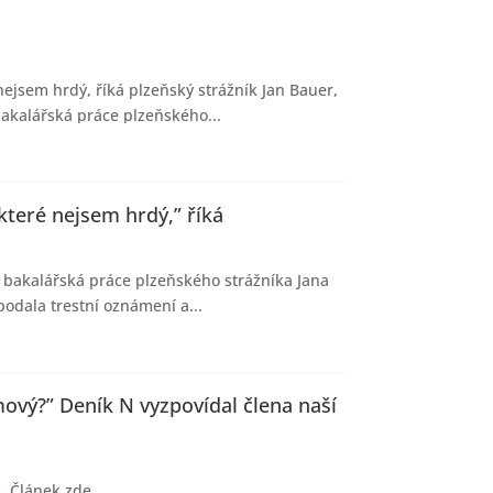
ejsem hrdý, říká plzeňský strážník Jan Bauer,
bakalářská práce plzeňského...
 které nejsem hrdý,” říká
t bakalářská práce plzeňského strážníka Jana
odala trestní oznámení a...
mový?” Deník N vyzpovídal člena naší
. Článek zde.