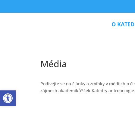
Skip
to
content
O KATED
Média
Podívejte se na články a zmínky v médiích o č
Open toolbar
zájmech akademiků*ček Katedry antropologie