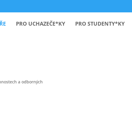
ŘE
PRO UCHAZEČE*KY
PRO STUDENTY*KY
innostech a odborných
.