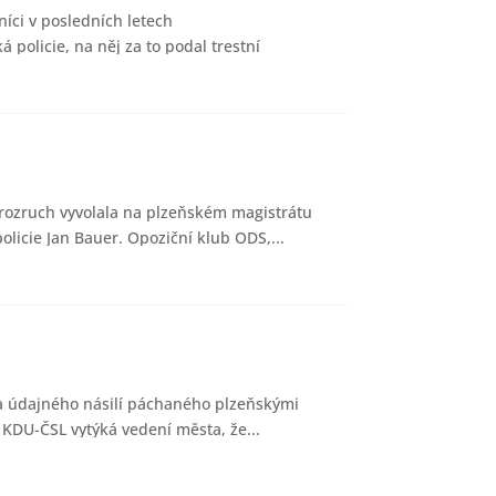
žníci v posledních letech
policie, na něj za to podal trestní
 rozruch vyvolala na plzeňském magistrátu
licie Jan Bauer. Opoziční klub ODS,...
za údajného násilí páchaného plzeňskými
 KDU-ČSL vytýká vedení města, že...