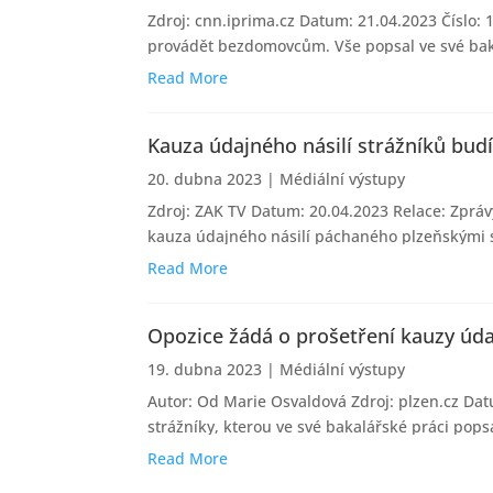
Zdroj: cnn.iprima.cz Datum: 21.04.2023 Číslo: 11
provádět bezdomovcům. Vše popsal ve své bakal
oznámení....
Read More
Kauza údajného násilí strážníků bud
20. dubna 2023
|
Médiální výstupy
Zdroj: ZAK TV Datum: 20.04.2023 Relace: Zprá
kauza údajného násilí páchaného plzeňskými st
Read More
Opozice žádá o prošetření kauzy údaj
19. dubna 2023
|
Médiální výstupy
Autor: Od Marie Osvaldová Zdroj: plzen.cz Da
strážníky, kterou ve své bakalářské práci pops
Read More