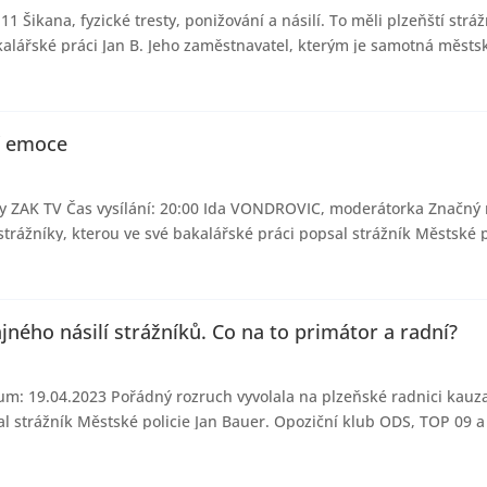
1 Šikana, fyzické tresty, ponižování a násilí. To měli plzeňští strá
ářské práci Jan B. Jeho zaměstnavatel, kterým je samotná městská 
í emoce
vy ZAK TV Čas vysílání: 20:00 Ida VONDROVIC, moderátorka Značný
rážníky, kterou ve své bakalářské práci popsal strážník Městské po
ného násilí strážníků. Co na to primátor a radní?
tum: 19.04.2023 Pořádný rozruch vyvolala na plzeňské radnici kau
al strážník Městské policie Jan Bauer. Opoziční klub ODS, TOP 09 a