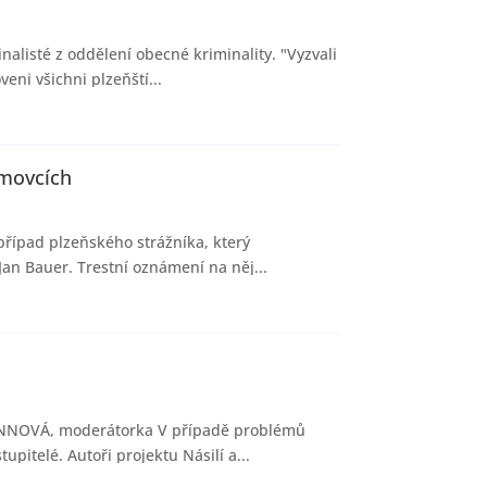
nalisté z oddělení obecné kriminality. "Vyzvali
eni všichni plzeňští...
omovcích
 případ plzeňského strážníka, který
an Bauer. Trestní oznámení na něj...
HMANNOVÁ, moderátorka V případě problémů
upitelé. Autoři projektu Násilí a...