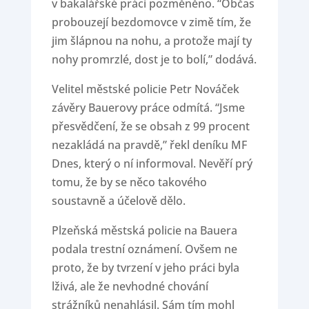
v bakalářské práci pozměněno. “Občas
probouzejí bezdomovce v zimě tím, že
jim šlápnou na nohu, a protože mají ty
nohy promrzlé, dost je to bolí,” dodává.
Velitel městské policie Petr Nováček
závěry Bauerovy práce odmítá. “Jsme
přesvědčení, že se obsah z 99 procent
nezakládá na pravdě,” řekl deníku MF
Dnes, který o ní informoval. Nevěří prý
tomu, že by se něco takového
soustavně a účelově dělo.
Plzeňská městská policie na Bauera
podala trestní oznámení. Ovšem ne
proto, že by tvrzení v jeho práci byla
lživá, ale že nevhodné chování
strážníků nenahlásil. Sám tím mohl