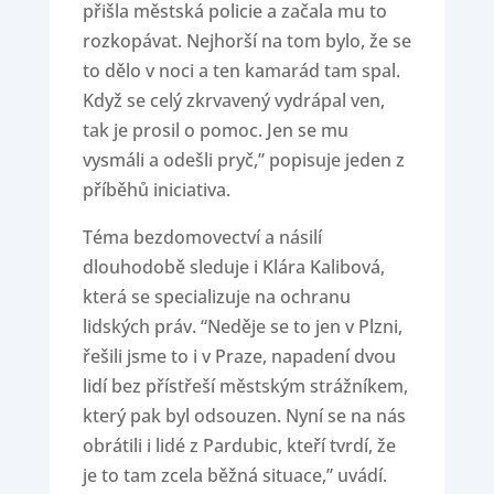
přišla městská policie a začala mu to
rozkopávat. Nejhorší na tom bylo, že se
to dělo v noci a ten kamarád tam spal.
Když se celý zkrvavený vydrápal ven,
tak je prosil o pomoc. Jen se mu
vysmáli a odešli pryč,” popisuje jeden z
příběhů iniciativa.
Téma bezdomovectví a násilí
dlouhodobě sleduje i Klára Kalibová,
která se specializuje na ochranu
lidských práv. “Neděje se to jen v Plzni,
řešili jsme to i v Praze, napadení dvou
lidí bez přístřeší městským strážníkem,
který pak byl odsouzen. Nyní se na nás
obrátili i lidé z Pardubic, kteří tvrdí, že
je to tam zcela běžná situace,” uvádí.