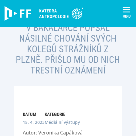
Skip
to
content
V BAKALÁŘCE POPSAL
NÁSILNÉ CHOVÁNÍ SVÝCH
KOLEGŮ STRÁŽNÍKŮ Z
PLZNĚ. PŘIŠLO MU OD NICH
TRESTNÍ OZNÁMENÍ
DATUM
KATEGORIE
15. 4. 2023
Médiální výstupy
Autor: Veronika Capáková