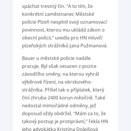
spáchat trestný čin. “A to tím, že
konkrétní zaměstnanec Městské
policie Plzeň nesplnil svoji oznamovací
povinnost, kterou mu ukládá zákon o
obecní policii,” uvedla pro HN mluvčí
plzeňských strážníků Jana Pužmanová.
Bauer u městské policie nadále
pracuje. Byl však sesazen z pozice
závodčího směny, na kterou vyhrál
výběrové řízení, na okrskového
strážníka. Přišel tak o příplatek, který
činí zhruba 2400 korun měsíčně. Také
nedostal mimořádné odměny, jež
doposud vždy obdržel. “Mám za to, že
takový postup je protiprávní,” řekla HN
jeho advokátka Kristýna Dolejšová