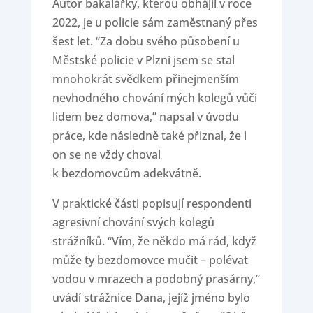
Autor bakalářky, kterou obhájil v roce
2022, je u policie sám zaměstnaný přes
šest let. “Za dobu svého působení u
Městské policie v Plzni jsem se stal
mnohokrát svědkem přinejmenším
nevhodného chování mých kolegů vůči
lidem bez domova,” napsal v úvodu
práce, kde následně také přiznal, že i
on se ne vždy choval
k bezdomovcům adekvátně.
V praktické části popisují respondenti
agresivní chování svých kolegů
strážníků. “Vím, že někdo má rád, když
může ty bezdomovce mučit – polévat
vodou v mrazech a podobný prasárny,”
uvádí strážnice Dana, jejíž jméno bylo