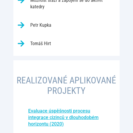
Možnost stáží a zapojení se do aktivit
katedry
Petr Kupka
Tomáš Hirt
REALIZOVANÉ APLIKOVANÉ
PROJEKTY
Evaluace úspěšnosti procesu
integrace cizinců v dlouhodobém
horizontu (2020)