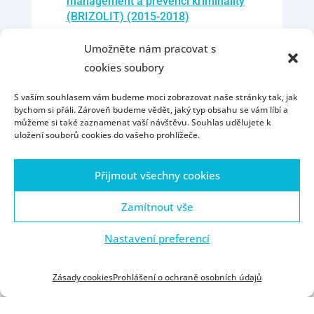
management a prevenci kriminality
(BRIZOLIT) (2015-2018)
Umožněte nám pracovat s
Severe forms of labour exploitation
cookies soubory
phase II (2014)
S vaším souhlasem vám budeme moci zobrazovat naše stránky tak, jak
EU mapping of child protection
bychom si přáli. Zároveň budeme vědět, jaký typ obsahu se vám líbí a
systems (2014)
můžeme si také zaznamenat vaší návštěvu. Souhlas udělujete k
uložení souborů cookies do vašeho prohlížeče.
National intelligence authorities
Přijmout všechny cookies
and surveillance in the EU:
Fundamental rights safeguards and
Zamítnout vše
remedies (2014)
Nastavení preferencí
National intelligence authorities
and surveillance in the EU:
Fundamental rights safeguards and
Zásady cookies
Prohlášení o ochraně osobních údajů
remedies (2014)