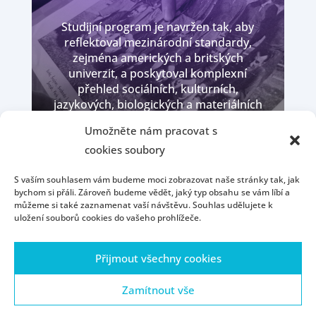
Studijní program je navržen tak, aby
reflektoval mezinárodní standardy,
zejména amerických a britských
univerzit, a poskytoval komplexní
přehled sociálních, kulturních,
jazykových, biologických a materiálních
aspektů lidské existence.
Umožněte nám pracovat s
cookies soubory
VÍCE O BAKALÁŘSKÉM PROGRAMU
S vaším souhlasem vám budeme moci zobrazovat naše stránky tak, jak
bychom si přáli. Zároveň budeme vědět, jaký typ obsahu se vám líbí a
můžeme si také zaznamenat vaší návštěvu. Souhlas udělujete k
uložení souborů cookies do vašeho prohlížeče.
Přijmout všechny cookies
Zamítnout vše