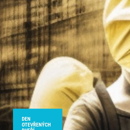
DEN
OTEVŘENÝCH