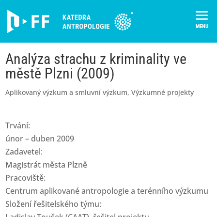
Skip
to
content
Analýza strachu z kriminality ve
městě Plzni (2009)
Aplikovaný výzkum a smluvní výzkum
,
Výzkumné projekty
Trvání:
únor – duben 2009
Zadavetel:
Magistrát města Plzně
Pracoviště:
Centrum aplikované antropologie a terénního výzkumu
Složení řešitelského týmu: