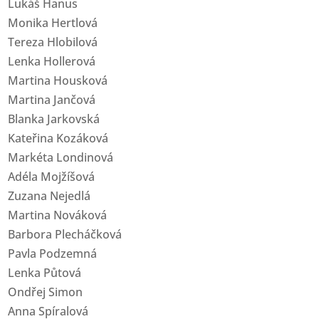
Lukáš Hanus
Monika Hertlová
Tereza Hlobilová
Lenka Hollerová
Martina Housková
Martina Jančová
Blanka Jarkovská
Kateřina Kozáková
Markéta Londinová
Adéla Mojžíšová
Zuzana Nejedlá
Martina Nováková
Barbora Plecháčková
Pavla Podzemná
Lenka Půtová
Ondřej Simon
Anna Spíralová