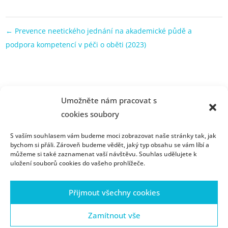
←
Prevence neetického jednání na akademické půdě a
podpora kompetencí v péči o oběti (2023)
Umožněte nám pracovat s
cookies soubory
S vaším souhlasem vám budeme moci zobrazovat naše stránky tak, jak
bychom si přáli. Zároveň budeme vědět, jaký typ obsahu se vám líbí a
můžeme si také zaznamenat vaší návštěvu. Souhlas udělujete k
uložení souborů cookies do vašeho prohlížeče.
Přijímací řízení
Kontakt
Portál ZČU
Webmail
Přijmout všechny cookies
ZČU
Cookies
Ochrana osobních údajů
AntropoWebzin
Studentské otazníky
Zamítnout vše