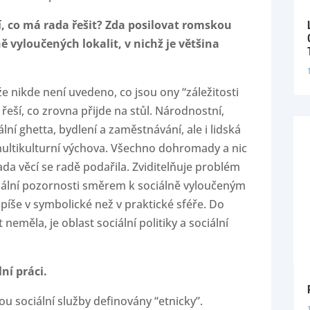
ví, co má rada řešit? Zda posilovat romskou
ě vyloučených lokalit, v nichž je většina
že nikde není uvedeno, co jsou ony “záležitosti
eší, co zrovna přijde na stůl. Národnostní,
lní ghetta, bydlení a zaměstnávání, ale i lidská
multikulturní výchova. Všechno dohromady a nic
ada věcí se radě podařila. Zviditelňuje problém
iální pozornosti směrem k sociálně vyloučeným
 spíše v symbolické než v praktické sféře. Do
neměla, je oblast sociální politiky a sociální
ní práci.
ou sociální služby definovány “etnicky”.