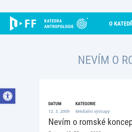
Skip
to
content
O KATED
NEVÍM O R
Open toolbar
DATUM
KATEGORIE
12. 3. 2009
Médiální výstupy
Nevím o romské koncepci