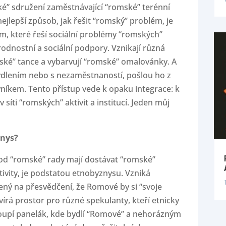
é” sdružení zaměstnávající “romské” terénní
nejlepší způsob, jak řešit “romský” problém, je
m, které řeší sociální problémy “romských”
odnostní a sociální podpory. Vznikají různá
mské” tance a vybarvují “romské” omalovánky. A
ydlením nebo s nezaměstnaností, pošlou ho z
íkem. Tento přístup vede k opaku integrace: k
síti “romských” aktivit a institucí. Jeden můj
znys?
 od “romské” rady mají dostávat “romské”
ivity, je podstatou etnobyznysu. Vzniká
ožený na přesvědčení, že Romové by si “svoje
evírá prostor pro různé spekulanty, kteří etnicky
koupí panelák, kde bydlí “Romové” a nehorázným