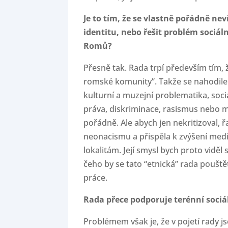
Je to tím, že se vlastně pořádně ne
identitu, nebo řešit problém sociáln
Romů?
Přesně tak. Rada trpí především tím, 
romské komunity”. Takže se nahodile ř
kulturní a muzejní problematika, sociá
práva, diskriminace, rasismus nebo 
pořádně. Ale abych jen nekritizoval, ř
neonacismu a přispěla k zvýšení med
lokalitám. Její smysl bych proto viděl
čeho by se tato “etnická” rada pouštět 
práce.
Rada přece podporuje terénní sociál
Problémem však je, že v pojetí rady js