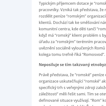
Typickým příjemcem dotace je “romsk
pracovníky. Vzniká tak představa, že 
rozdělit peníze “romským” organizací
klientů. Dochází tak ke směšování nár
komunitní centra, kde děti tančí “ro
když má “romský” klient problém s b
úřadu za “romským” terénním pracovn
uvěznění sociálně vyloučených Romů v 
kolega tomu trefně říká “Romosvod”.
Neposiluje se tím takzvaný etnoby
Právě představa, že “romské” peníze
organizace uskutečňující “romské” akt
specifický trh s veřejnými zdroji zal
záležitosti” měli řešit sami. Tím se ot
definované situace využívají. “Rom” 