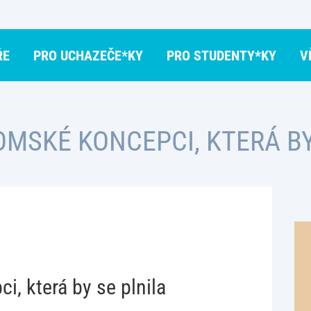
ŘE
PRO UCHAZEČE*KY
PRO STUDENTY*KY
V
OMSKÉ KONCEPCI, KTERÁ BY
, která by se plnila