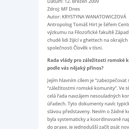
Datum: 12. Březen 2009
Zdroj: MF Dnes
Autor: KRYSTYNA WANATOWICZOVÁ
Antropolog Tomáš Hirt je šéfem Cent
výzkumu na Filozofické fakultě Západo
chudé lidi žijící v ghettech na okraj
společnosti Člověk v tísni.
Rada vlády pro záležitosti romské
podle vás nějaký přínos?
Jejím hlavním cílem je “zabezpečovat 
“záležitostmi romské komunity”. Ve t
celá řada navzájem nesouladných kon
úřadech. Tyto dokumenty navíc typick
slávou představeny. Nevím o žádné kon
byla systematicky a koordinovaně na
do praxe, je jednodušší začít psát no