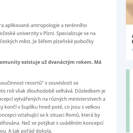
ra aplikované antropologie a terénního
české univerzity v Plzni. Specializuje se na
ích českých měst. Je šéfem plzeňské pobočky
 komunity existuje už dvanáctým rokem. Má
součinnost resortů” v souvislosti se
éto roli však dlouhodobě selhává. Důsledkem je
cepcí vytvářených na různých ministerstvech a
y končí v šuplíku hned poté, co jsou s velkou
cepci vztahující se k situaci Romů, která by
plňována. Než se potýkat s uváděním koncepcí
vou. A tak pořád dokola.