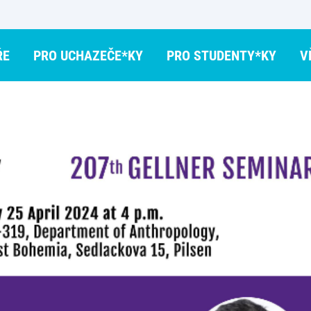
ŘE
PRO UCHAZEČE*KY
PRO STUDENTY*KY
V