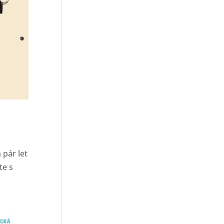
 pár let
te s