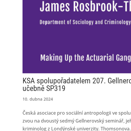
KSA spolupořadatelem 207. Gellnero
učebně SP319
10. dubna 2024
Česká asociace pro sociální antropologii ve spol
zvou na dvoustý sedmý Gellnerovský seminář, j
kriminolog z Londýnské univerzity. Thomsonova..