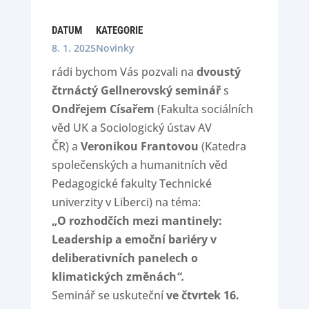
DATUM
KATEGORIE
8. 1. 2025
Novinky
rádi bychom Vás pozvali na
dvoustý
čtrnáctý Gellnerovský seminář
s
Ondřejem Císařem
(Fakulta sociálních
věd UK a Sociologický ústav AV
ČR)
a
Veronikou Frantovou
(Katedra
společenských a humanitních věd
Pedagogické fakulty Technické
univerzity v Liberci) na téma:
„O rozhodčích mezi mantinely:
Leadership a emoční bariéry v
deliberativních panelech o
klimatických změnách
“.
Seminář se uskuteční
ve čtvrtek 16.